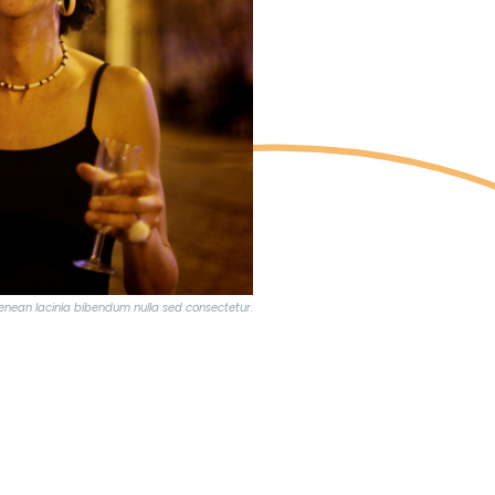
enean lacinia bibendum nulla sed consectetur.