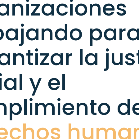
anizaciones
bajando par
ntizar la jus
al y el
plimiento de
echos huma