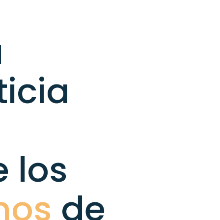
a
ticia
 los
nos
de