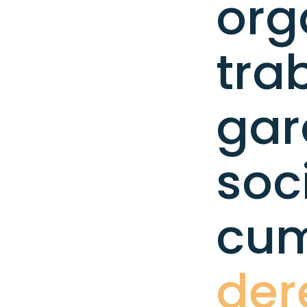
org
tra
gara
soci
cum
der