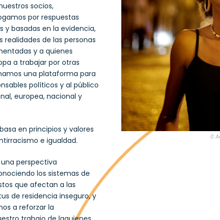
nuestros socios,
ogamos por respuestas
s y basadas en la evidencia,
s realidades de las personas
entadas y a quienes
opa a trabajar por otras
onamos una plataforma para
onsables políticos y al público
nal, europea, nacional y
basa en principios y valores
© A
antirracismo e igualdad.
una perspectiva
conociendo los sistemas de
tos que afectan a las
us de residencia inseguro, y
 a reforzar la
uestro trabajo de laquienes