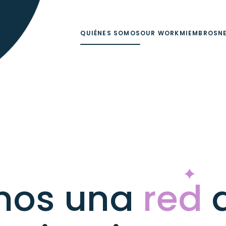
QUIÉNES SOMOS
OUR WORK
MIEMBROS
N
mos una
red