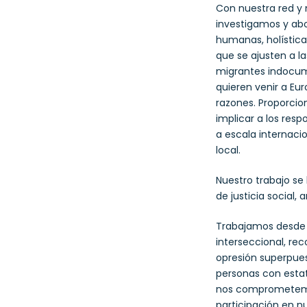
Con nuestra red y 
investigamos y ab
humanas, holística
que se ajusten a la
migrantes indocum
quieren venir a Eur
razones. Proporci
implicar a los resp
a escala internacio
local.
Nuestro trabajo se 
de justicia social, 
Trabajamos desde 
interseccional, re
opresión superpues
personas con estat
nos comprometemos
participación en n